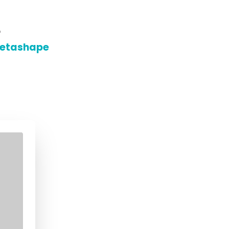
r
etashape