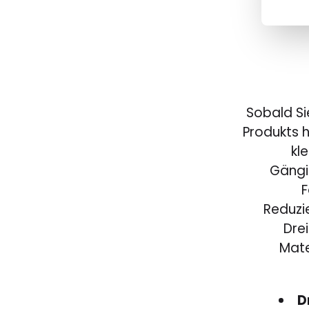
Sobald Si
Produkts 
kl
Gängi
F
Reduzi
Dre
Mate
D