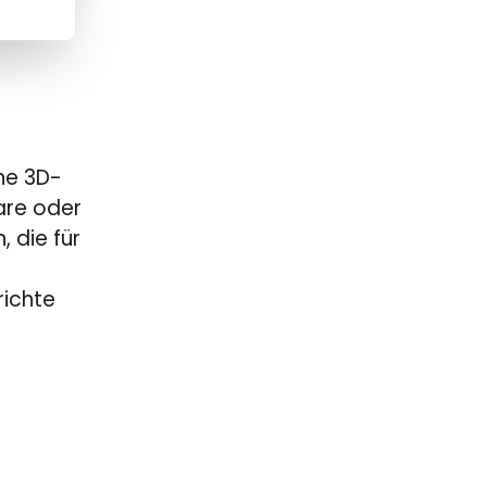
he 3D-
are oder
 die für
richte