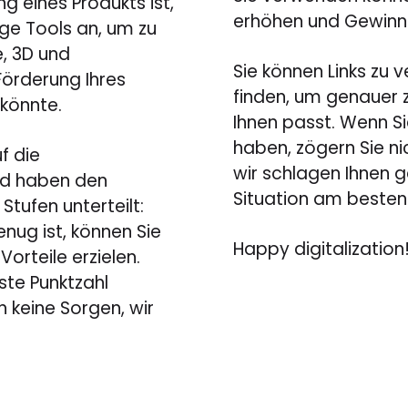
ng eines Produkts ist,
erhöhen und Gewinne
ige Tools an, um zu
e, 3D und
Sie können Links zu 
Förderung Ihres
finden, um genauer z
 könnte.
Ihnen passt. Wenn Si
haben, zögern Sie nic
f die
wir schlagen Ihnen g
und haben den
Situation am besten 
 Stufen unterteilt:
nug ist, können Sie
Happy digitalization
Vorteile erzielen.
ste Punktzahl
h keine Sorgen, wir