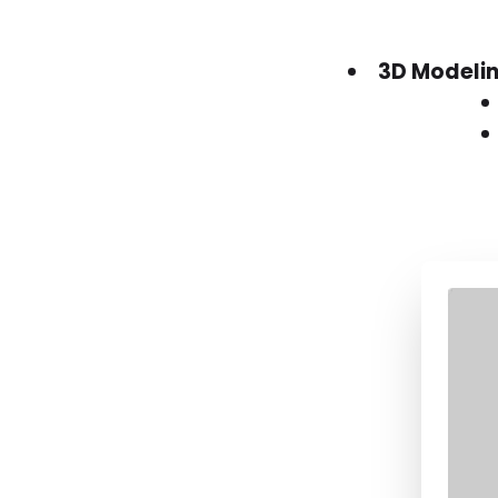
3D Modeli
A. Modellieren "per Hand"
B. Photogrammetrie
C. Mit einem LIDAR scannen