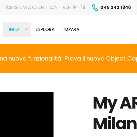
ASSISTENZA CLIENTI:
LUN - VEN, 9 - 18
045 242 1346
INFO
ESPLORA
IMPARA
na nuova funzionalità!
Prova il nuova Object Ca
My AR
Milan