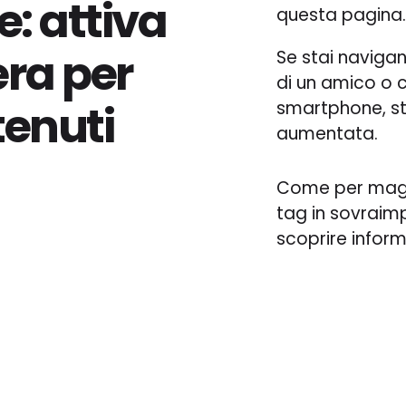
: attiva
questa pagina
ra per
Se stai navigan
di un amico o 
tenuti
smartphone, sta
aumentata.
Come per magia
tag in sovraim
scoprire inform