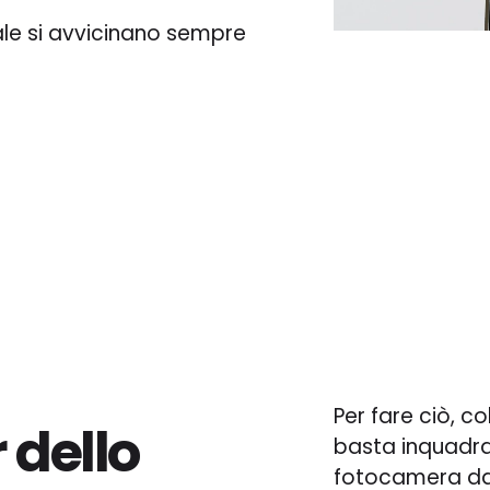
tale si avvicinano sempre
Per fare ciò, co
 dello
basta inquadrar
fotocamera dal 