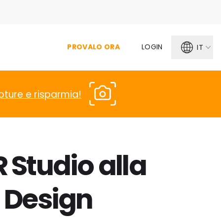
PROVALO ORA
LOGIN
IT
pture e risparmia!
 Studio alla
 Design