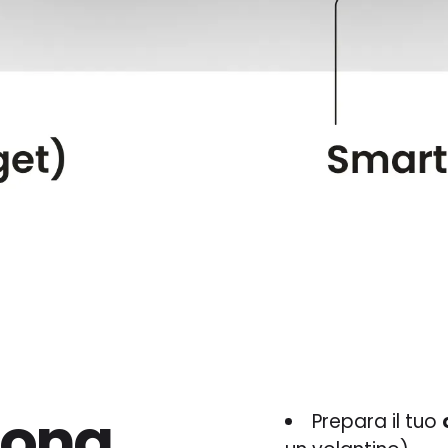
iona
Prepara il tuo