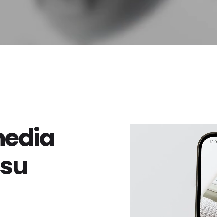
media
 su