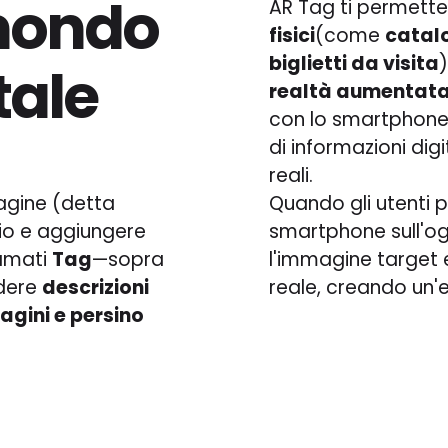
 mondo
AR Tag ti permette
fisici
(come
catalo
biglietti da visita
tale
realtà aumentat
con lo smartphone 
di informazioni dig
reali.
agine (detta
Quando gli utenti 
udio e aggiungere
smartphone sull'ogg
iamati
Tag
—sopra
l'immagine target
udere
descrizioni
reale, creando un'e
magini e persino